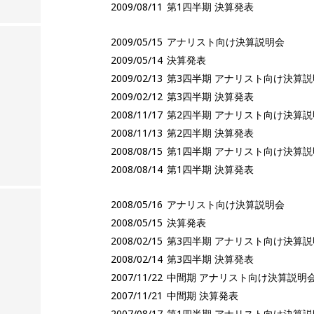
2009/08/11
第1四半期 決算発表
2009/05/15
アナリスト向け決算説明会
2009/05/14
決算発表
2009/02/13
第3四半期 アナリスト向け決算説
2009/02/12
第3四半期 決算発表
2008/11/17
第2四半期 アナリスト向け決算説
2008/11/13
第2四半期 決算発表
2008/08/15
第1四半期 アナリスト向け決算説
2008/08/14
第1四半期 決算発表
2008/05/16
アナリスト向け決算説明会
2008/05/15
決算発表
2008/02/15
第3四半期 アナリスト向け決算説
2008/02/14
第3四半期 決算発表
2007/11/22
中間期 アナリスト向け決算説明
2007/11/21
中間期 決算発表
2007/08/17
第1四半期 アナリスト向け決算説