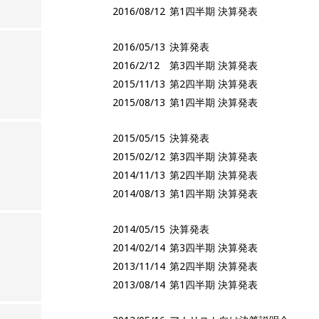
2016/08/12
第1四半期 決算発表
2016/05/13
決算発表
2016/2/12
第3四半期 決算発表
2015/11/13
第2四半期 決算発表
2015/08/13
第1四半期 決算発表
2015/05/15
決算発表
2015/02/12
第3四半期 決算発表
2014/11/13
第2四半期 決算発表
2014/08/13
第1四半期 決算発表
2014/05/15
決算発表
2014/02/14
第3四半期 決算発表
2013/11/14
第2四半期 決算発表
2013/08/14
第1四半期 決算発表