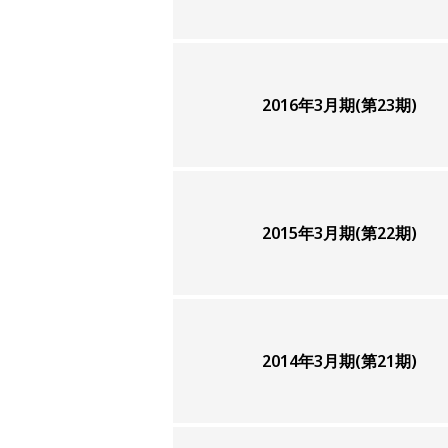
2016年3月期(第23期)
2015年3月期(第22期)
2014年3月期(第21期)