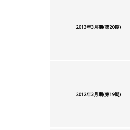
2013年3月期(第20期)
2012年3月期(第19期)