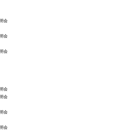
明会
明会
明会
明会
明会
明会
明会