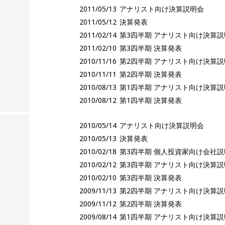
2011/05/13
アナリスト向け決算説明会
2011/05/12
決算発表
2011/02/14
第3四半期 アナリスト向け決算説
2011/02/10
第3四半期 決算発表
2010/11/16
第2四半期 アナリスト向け決算説
2010/11/11
第2四半期 決算発表
2010/08/13
第1四半期 アナリスト向け決算説
2010/08/12
第1四半期 決算発表
2010/05/14
アナリスト向け決算説明会
2010/05/13
決算発表
2010/02/18
第3四半期 個人投資家向け会社説
2010/02/12
第3四半期 アナリスト向け決算説
2010/02/10
第3四半期 決算発表
2009/11/13
第2四半期 アナリスト向け決算説
2009/11/12
第2四半期 決算発表
2009/08/14
第1四半期 アナリスト向け決算説