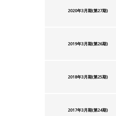
2020年3月期(第27期)
2019年3月期(第26期)
2018年3月期(第25期)
2017年3月期(第24期)