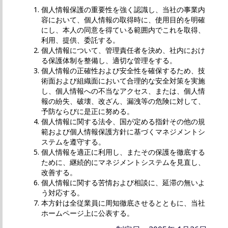
個人情報保護の重要性を強く認識し、当社の事業内
容において、個人情報の取得時に、使用目的を明確
にし、本人の同意を得ている範囲内でこれを取得、
利用、提供、委託する。
個人情報について、管理責任者を決め、社内におけ
る保護体制を整備し、適切な管理をする。
個人情報の正確性および安全性を確保するため、技
術面および組織面において合理的な安全対策を実施
し、個人情報への不当なアクセス、または、個人情
報の紛失、破壊、改ざん、漏洩等の危険に対して、
予防ならびに是正に努める。
個人情報に関する法令、国が定める指針その他の規
範および個人情報保護方針に基づくマネジメントシ
ステムを遵守する。
個人情報を適正に利用し、またその保護を徹底する
ために、継続的にマネジメントシステムを見直し、
改善する。
個人情報に関する苦情および相談に、延滞の無いよ
う対応する。
本方針は全従業員に周知徹底させるとともに、当社
ホームページ上に公表する。