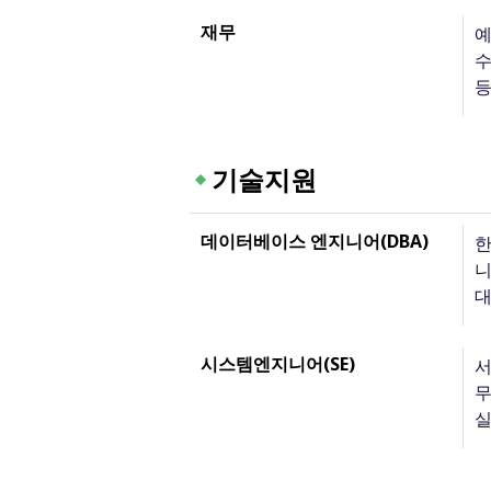
재무
예
수
등
기술지원
데이터베이스 엔지니어(DBA)
한
니
대
시스템엔지니어(SE)
서
무
실