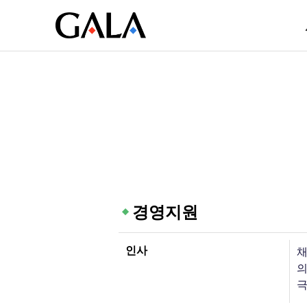
경영지원
인사
채
의
극