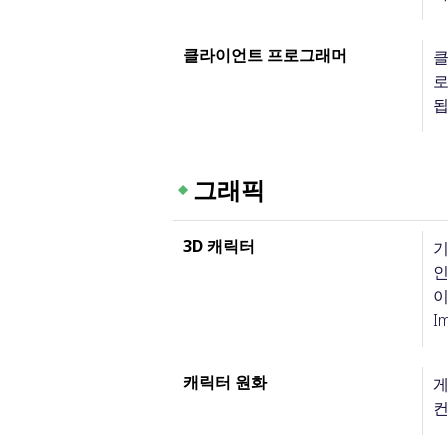
클라이언트 프로그래머
클
로
됩
그래픽
3D 캐릭터
기
인
이
I
캐릭터 원화
게
컨