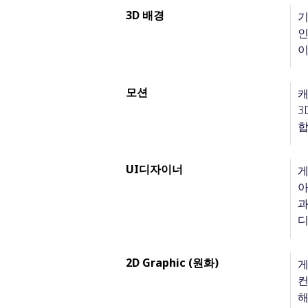
3D 배경
기
인
이
모션
캐
3
합
UI디자이너
게
아
과
디
2D Graphic (원화)
게
컨
해