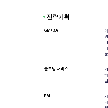
전략기획
GM/QA
게
안
다
최
능
글로벌 서비스
각
해
갈
PM
게
내
합