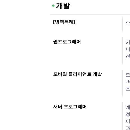
개발
[병역특례]
소
웹프로그래머
기
니
션
모바일 클라이언트 개발
모
U
초
서버 프로그래머
게
정
이
과