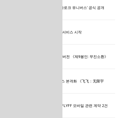
2026-07-10
갈라랩, HTML5 MMORPG ‘라그나로크 유니버스’ 공식 공개
2026-07-03
갈라랩, ‘Flyff Universe’ 중국 정식 서비스 시작
2026-06-16
갈라랩, MMORPG ‘Rappelz’ 번체 버전 《제9봉인: 무진소환》
대만·홍콩·마카오 정식 출시
2026-05-27
갈라랩, ‘Flyff Universe’ 중국 서비스 본격화 《飞飞：无限宇
宙》 2026년 6월 26일 OBT 확정!
2025-12-11
갈라랩, BEST KIRIN GLOBAL과 FLYFF 모바일 관련 계약 2건
체결